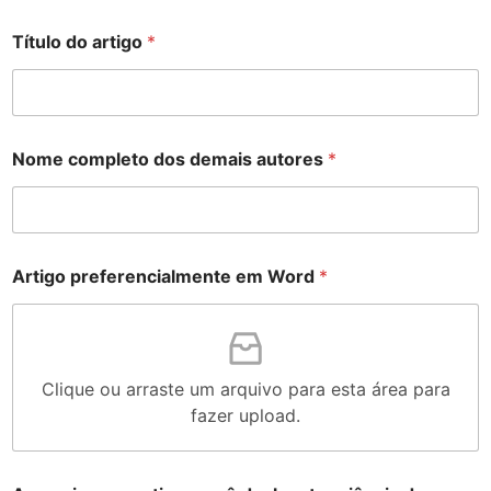
S
Título do artigo
*
t
a
t
e
s
Nome completo dos demais autores
*
+
1
Artigo preferencialmente em Word
*
Clique ou arraste um arquivo para esta área para
fazer upload.