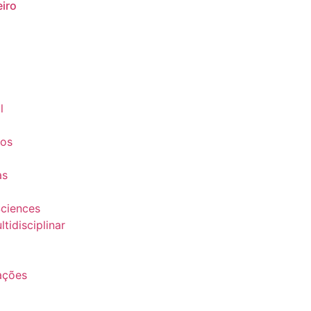
iro
l
ços
as
ciences
tidisciplinar
tações